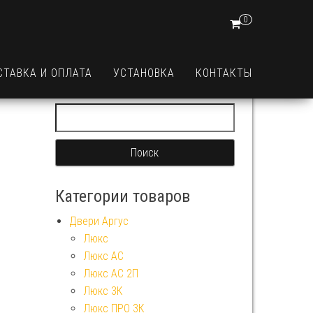
0
СТАВКА И ОПЛАТА
УСТАНОВКА
КОНТАКТЫ
Найти:
Категории товаров
Двери Аргус
Люкс
Люкс АС
Люкс АС 2П
Люкс 3К
Люкс ПРО 3К