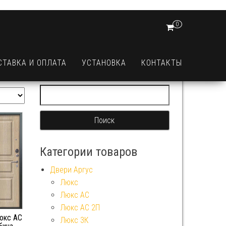
0
СТАВКА И ОПЛАТА
УСТАНОВКА
КОНТАКТЫ
Найти:
Категории товаров
Двери Аргус
Люкс
Люкс АС
Люкс АС 2П
юкс АС
Люкс 3К