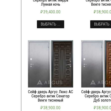
Серебро антик Мирра
Серебро антик 
Лунная ночь
Венге тисн
₽
39,400.00
₽
38,900.
ВЫБРАТЬ ...
ВЫБРАТЬ .
Сейф-дверь Аргус Люкс АС
Сейф-дверь Аргу
Серебро антик Сенатор
Серебро антик 
Венге тисненый
Дуб золот
₽
38,900.00
₽
38,900.