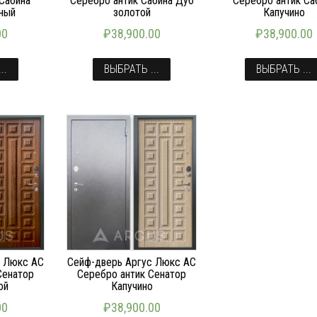
Сабина
Серебро антик Сабина Дуб
Серебро антик Са
еный
золотой
Капучино
00
₽
38,900.00
₽
38,900.00
..
ВЫБРАТЬ ...
ВЫБРАТЬ ...
с Люкс АС
Сейф-дверь Аргус Люкс АС
Сенатор
Серебро антик Сенатор
ой
Капучино
00
₽
38,900.00