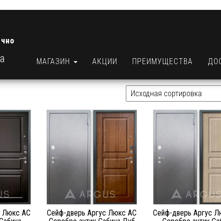
очно
ра
МАГАЗИН
АКЦИИ
ПРЕИМУЩЕСТВА
ДО
с Люкс АС
Сейф-дверь Аргус Люкс АС
Сейф-дверь Аргус Л