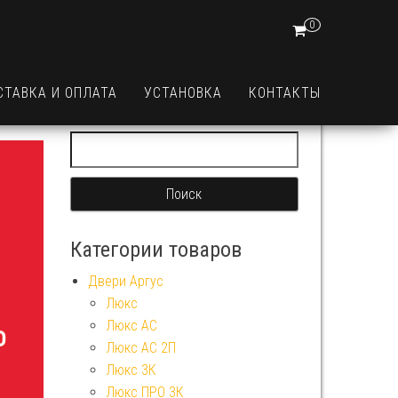
0
СТАВКА И ОПЛАТА
УСТАНОВКА
КОНТАКТЫ
Найти:
Категории товаров
Двери Аргус
Люкс
Люкс АС
Люкс АС 2П
Люкс 3К
Люкс ПРО 3К