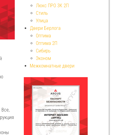
Люкс ПРО 3К 2П
Стиль
Улица
Двери Берлога
Оптима
Оптима 2П
Сибирь
Эконом
й
Межкомнатные двери
но
 Все,
трукция
роны