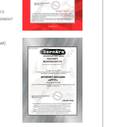
го
ремонт
ми).